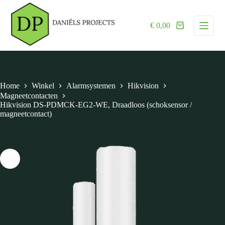
G
a
€
0,00
n
a
a
r
d
e
i
Home
Winkel
Alarmsystemen
Hikvision
n
Magneetcontacten
h
Hikvision DS-PDMCK-EG2-WE, Draadloos (schoksensor /
o
magneetcontact)
u
d