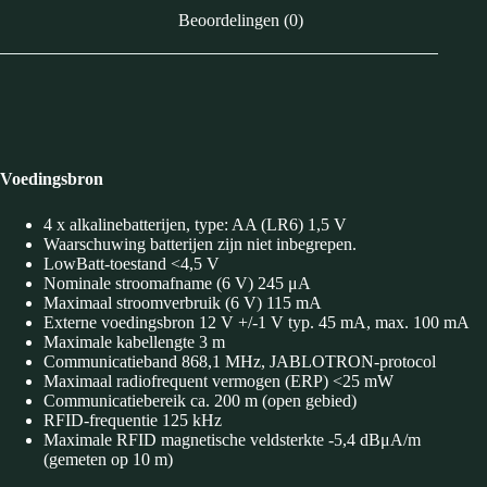
Beoordelingen (0)
Voedingsbron
4 x alkalinebatterijen, type: AA (LR6) 1,5 V
Waarschuwing batterijen zijn niet inbegrepen.
LowBatt-toestand <4,5 V
Nominale stroomafname (6 V) 245 μA
Maximaal stroomverbruik (6 V) 115 mA
Externe voedingsbron 12 V +/-1 V typ. 45 mA, max. 100 mA
Maximale kabellengte 3 m
Communicatieband 868,1 MHz, JABLOTRON-protocol
Maximaal radiofrequent vermogen (ERP) <25 mW
Communicatiebereik ca. 200 m (open gebied)
RFID-frequentie 125 kHz
Maximale RFID magnetische veldsterkte -5,4 dBμA/m
(gemeten op 10 m)