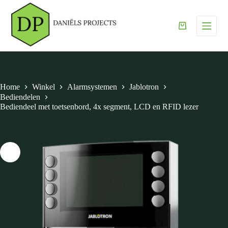
G
a
€
0,00
n
a
a
r
d
e
i
Home
Winkel
Alarmsystemen
Jablotron
n
Bediendelen
h
Bediendeel met toetsenbord, 4x segment, LCD en RFID lezer
o
u
d