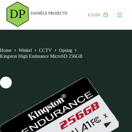
G
a
€
0,00
n
a
a
r
d
e
i
Home
Winkel
CCTV
Opslag
n
Kingston High Endurance MicroSD 256GB
h
o
u
d