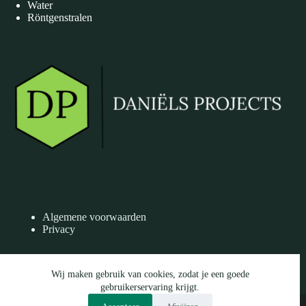
Water
Röntgenstralen
Algemene voorwaarden
Privacy
Wij maken gebruik van cookies, zodat je een goede
Facebook
gebruikerservaring krijgt.
E-mail
© 2026 Daniëls Projects | KVK 27289896 | BTW:
Accepteer
Afwijzen