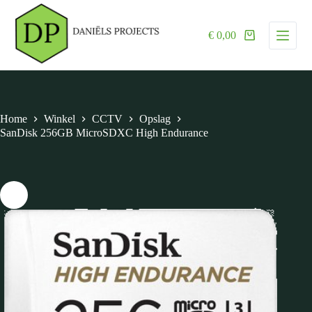
G
a
€
0,00
n
a
a
r
d
e
i
Home
Winkel
CCTV
Opslag
n
SanDisk 256GB MicroSDXC High Endurance
h
o
u
d